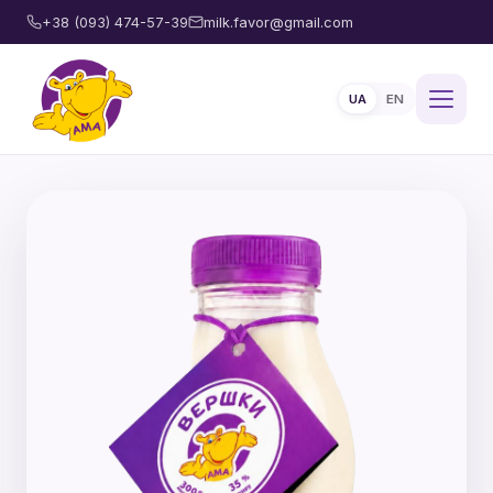
+38 (093) 474-57-39
milk.favor@gmail.com
UA
EN