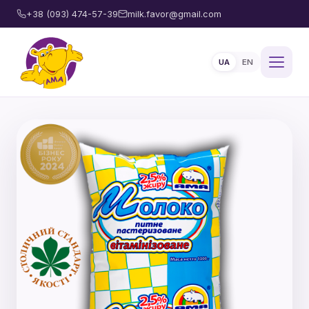
+38 (093) 474-57-39
milk.favor@gmail.com
UA
EN