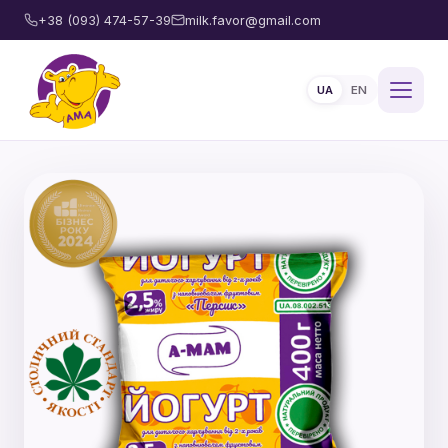
+38 (093) 474-57-39
milk.favor@gmail.com
UA
EN